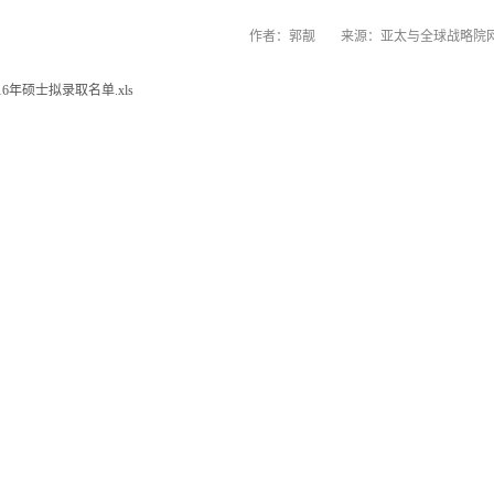
作者：郭靓
来源：亚太与全球战略院
016年硕士拟录取名单.xls